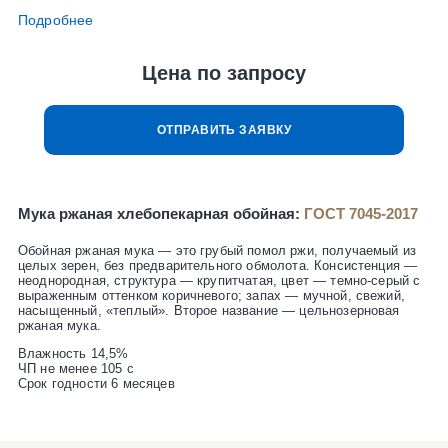
Подробнее
Цена по запросу
ОТПРАВИТЬ ЗАЯВКУ
Мука ржаная хлебопекарная обойная:
ГОСТ 7045-2017
Обойная ржаная мука — это грубый помол ржи, получаемый из
целых зерен, без предварительного обмолота. Консистенция —
неоднородная, структура — крупитчатая, цвет — темно-серый с
выраженным оттенком коричневого; запах — мучной, свежий,
насыщенный, «теплый». Второе название — цельнозерновая
ржаная мука.
Влажность 14,5%
ЧП не менее 105 с
Срок годности 6 месяцев