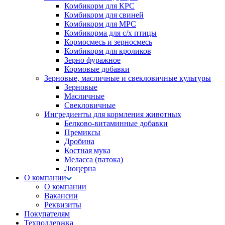
Комбикорм для КРС
Комбикорм для свиней
Комбикорм для МРС
Комбикорма для с/х птицы
Кормосмесь и зерносмесь
Комбикорм для кроликов
Зерно фуражное
Кормовые добавки
Зерновые, масличные и свекловичные культуры
Зерновые
Масличные
Свекловичные
Ингредиенты для кормления животных
Белково-витаминные добавки
Премиксы
Дробина
Костная мука
Меласса (патока)
Люцерна
О компании
О компании
Вакансии
Реквизиты
Покупателям
Техподдержка