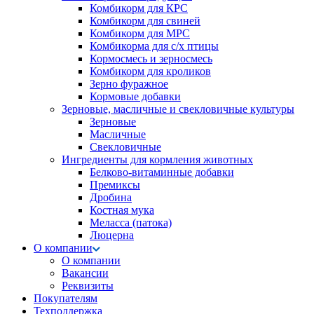
Комбикорм для КРС
Комбикорм для свиней
Комбикорм для МРС
Комбикорма для с/х птицы
Кормосмесь и зерносмесь
Комбикорм для кроликов
Зерно фуражное
Кормовые добавки
Зерновые, масличные и свекловичные культуры
Зерновые
Масличные
Свекловичные
Ингредиенты для кормления животных
Белково-витаминные добавки
Премиксы
Дробина
Костная мука
Меласса (патока)
Люцерна
О компании
О компании
Вакансии
Реквизиты
Покупателям
Техподдержка