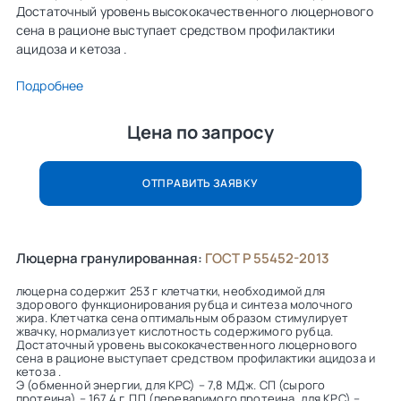
Достаточный уровень высококачественного люцернового
сена в рационе выступает средством профилактики
ацидоза и кетоза .
Подробнее
Цена по запросу
ОТПРАВИТЬ ЗАЯВКУ
Люцерна гранулированная:
ГОСТ Р 55452-2013
люцерна содержит 253 г клетчатки, необходимой для
здорового функционирования рубца и синтеза молочного
жира. Клетчатка сена оптимальным образом стимулирует
жвачку, нормализует кислотность содержимого рубца.
Достаточный уровень высококачественного люцернового
сена в рационе выступает средством профилактики ацидоза и
кетоза .
Э (обменной энергии, для КРС) – 7,8 МДж. СП (сырого
протеина) – 167,4 г. ПП (переваримого протеина, для КРС) –