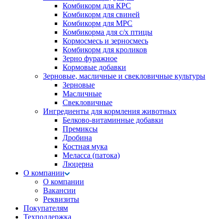
Комбикорм для КРС
Комбикорм для свиней
Комбикорм для МРС
Комбикорма для с/х птицы
Кормосмесь и зерносмесь
Комбикорм для кроликов
Зерно фуражное
Кормовые добавки
Зерновые, масличные и свекловичные культуры
Зерновые
Масличные
Свекловичные
Ингредиенты для кормления животных
Белково-витаминные добавки
Премиксы
Дробина
Костная мука
Меласса (патока)
Люцерна
О компании
О компании
Вакансии
Реквизиты
Покупателям
Техподдержка