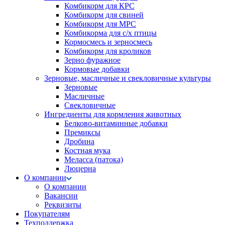
Комбикорм для КРС
Комбикорм для свиней
Комбикорм для МРС
Комбикорма для с/х птицы
Кормосмесь и зерносмесь
Комбикорм для кроликов
Зерно фуражное
Кормовые добавки
Зерновые, масличные и свекловичные культуры
Зерновые
Масличные
Свекловичные
Ингредиенты для кормления животных
Белково-витаминные добавки
Премиксы
Дробина
Костная мука
Меласса (патока)
Люцерна
О компании
О компании
Вакансии
Реквизиты
Покупателям
Техподдержка